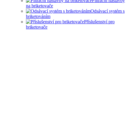
Filtrační nástavby
na briketovače
Odsávací systém s
briketováním
Příslušenství pro
briketovače
SAMOSTATNÉ
BRIKETOVAČE A DRTIČE
I KOMPLEXNÍ ŘEŠENÍ