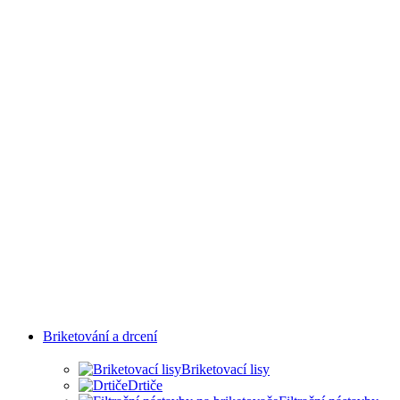
PRŮMYSLOVÝCH
ODVĚTVÍ
Briketování a drcení
Briketovací lisy
Drtiče