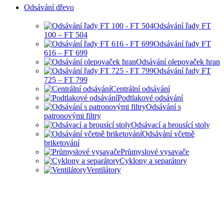
Odsávání dřevo
Odsávání řady FT
100 – FT 504
Odsávání řady FT
616 – FT 699
Odsávání olepovaček hran
Odsávání řady FT
725 – FT 799
Centrální odsávání
Podtlakové odsávání
Odsávání s
patronovými filtry
Odsávací a brousící stoly
Odsávání včetně
briketování
Průmyslové vysavače
Cyklony a separátory
Ventilátory
HOBBY I PRŮMYSLOVÉ
ODSÁVANÍ