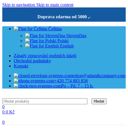
Skip to navigation
Skip to main content
Doprava zdarma od 5000 ,-
Čeština
Slovenčina
Polski
English
Zásady zpracování osobních údajů
Obchodní podmínky
Kontakt
eshop@adamikcompany.com
+420 774 883 858
Po – Pá: 7 – 15 h.
Hledat
0
0
0
Kč
0