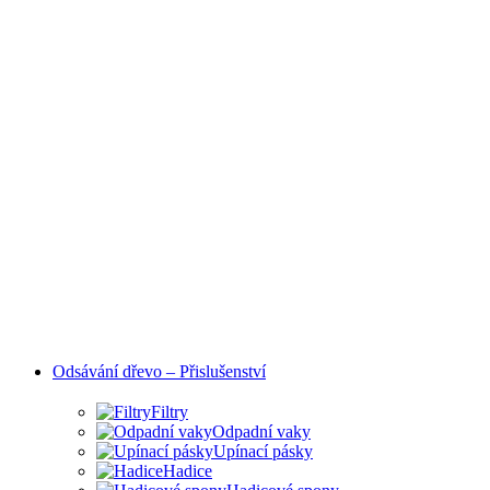
Odsávání dřevo – Přislušenství
Filtry
Odpadní vaky
Upínací pásky
Hadice