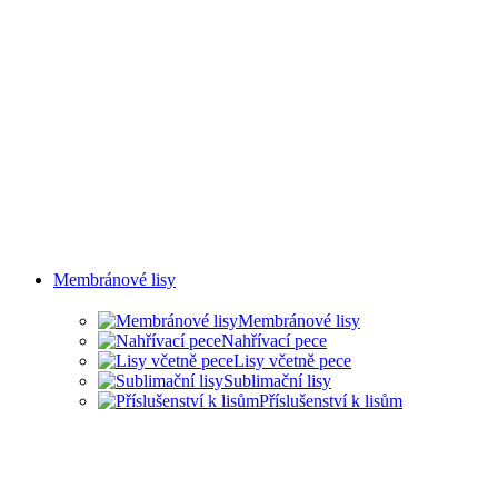
Membránové lisy
Membránové lisy
Nahřívací pece
Lisy včetně pece
Sublimační lisy
Příslušenství k lisům
LISY PRO ŘADU