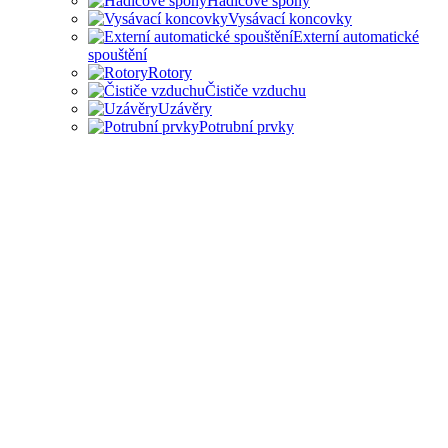
Hadicové spony
Vysávací koncovky
Externí automatické
spouštění
Rotory
Čističe vzduchu
Uzávěry
Potrubní prvky
PŘÍSLUŠENSTVÍ PRO
ODSAVAČE