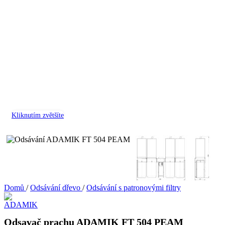
Kliknutím zvětšíte
Domů
/
Odsávání dřevo
/
Odsávání s patronovými filtry
Odsavač prachu ADAMIK FT 504 PEAM