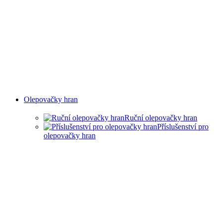
Olepovačky hran
Ruční olepovačky hran
Příslušenství pro
olepovačky hran
RUČNÍ OLEPOVAČKY
HRAN