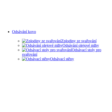
Odsávání kovo
Zplodiny ze svařování
Odsávání olejové mlhy
Odsávací stoly pro
svařování
Odsávací stěny
ODSAVANÍ ZPLODIN ZE
SVAŘOVÁNÍ A OLEJOVÉ
MLHY