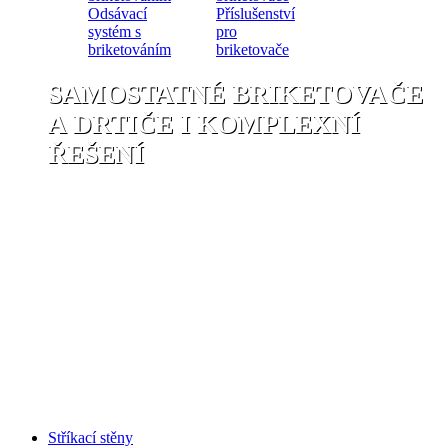
Odsávací
Příslušenství
systém s
pro
briketováním
briketovače
SAMOSTATNÉ BRIKETOVAČE
A DRTIČE I KOMPLEXNÍ
ŘEŠENÍ
Stříkací stěny