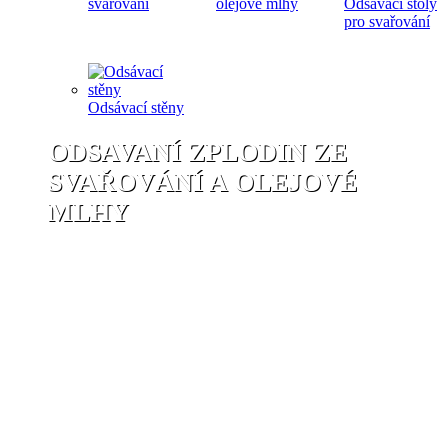
svařování
olejové mlhy
Odsávací stoly
pro svařování
Odsávací stěny
ODSAVANÍ ZPLODIN ZE
SVAŘOVÁNÍ A OLEJOVÉ
MLHY