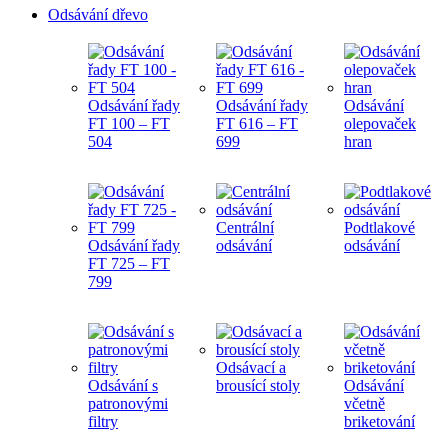
Odsávání dřevo
Odsávání řady
Odsávání řady
Odsávání
FT 100 – FT
FT 616 – FT
olepovaček
504
699
hran
Centrální
Podtlakové
Odsávání řady
odsávání
odsávání
FT 725 – FT
799
Odsávací a
Odsávání s
brousící stoly
Odsávání
patronovými
včetně
filtry
briketování