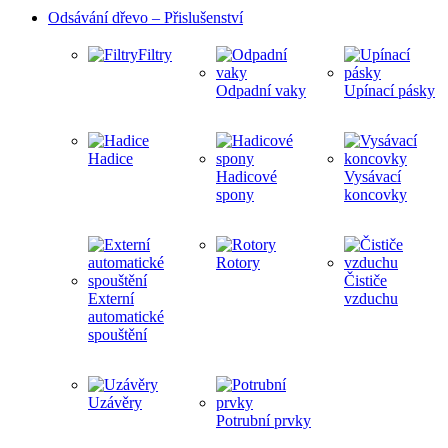
Odsávání dřevo – Přislušenství
Filtry
Odpadní vaky
Upínací pásky
Hadice
Hadicové
Vysávací
spony
koncovky
Rotory
Čističe
Externí
vzduchu
automatické
spouštění
Uzávěry
Potrubní prvky