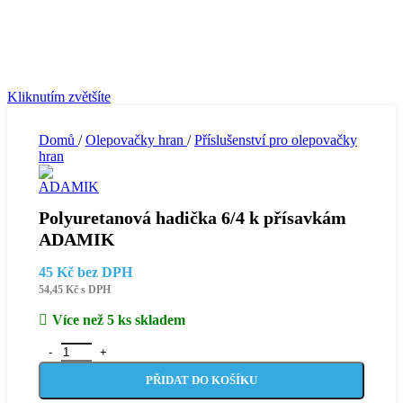
Kliknutím zvětšíte
Domů
/
Olepovačky hran
/
Příslušenství pro olepovačky
hran
Polyuretanová hadička 6/4 k přísavkám
ADAMIK
45
Kč
bez DPH
54,45
Kč
s DPH
Více než 5 ks skladem
Polyuretanová hadička 6/4 k přísavkám ADAMIK množství
PŘIDAT DO KOŠÍKU