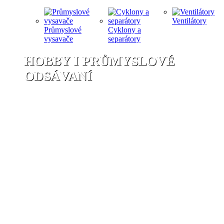
Ventilátory
Průmyslové
Cyklony a
vysavače
separátory
HOBBY I PRŮMYSLOVÉ
ODSÁVANÍ