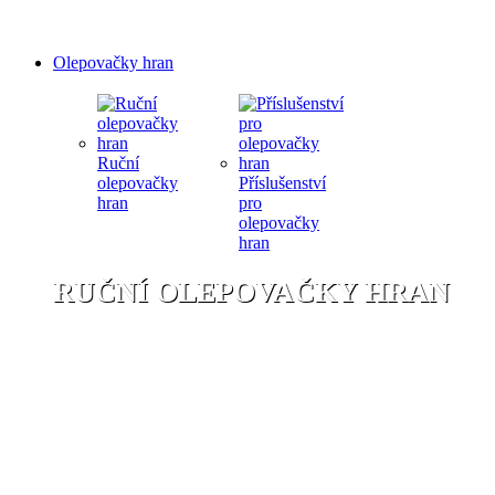
Olepovačky hran
Ruční
olepovačky
Příslušenství
hran
pro
olepovačky
hran
RUČNÍ OLEPOVAČKY HRAN