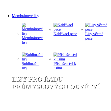
Membránové lisy
Nahřívací pece
Lisy včetně
Membránové
pece
lisy
Sublimační
Příslušenství k
lisy
lisům
LISY PRO ŘADU
PRŮMYSLOVÝCH ODVĚTVÍ