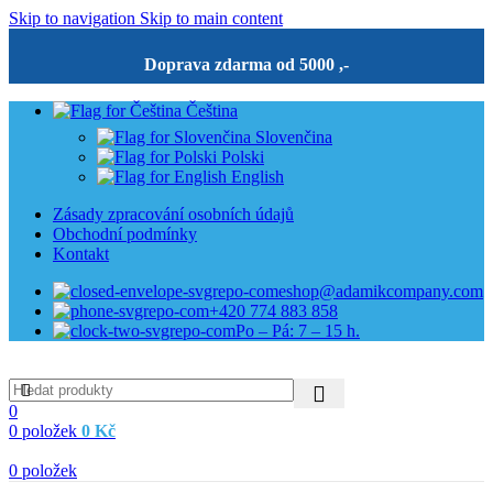
Skip to navigation
Skip to main content
Doprava zdarma od 5000 ,-
Čeština
Slovenčina
Polski
English
Zásady zpracování osobních údajů
Obchodní podmínky
Kontakt
eshop@adamikcompany.com
+420 774 883 858
Po – Pá: 7 – 15 h.
0
0
položek
0
Kč
0
položek