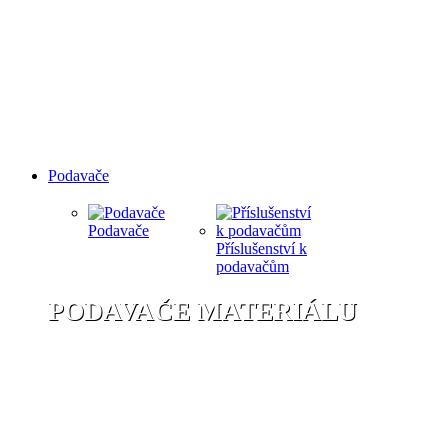
Podavače
Podavače
Příslušenství k
podavačům
PODAVAČE MATERIÁLU